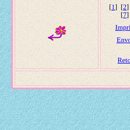
[
1
] [
2
]
[
7
]
Impr
Envo
Reto